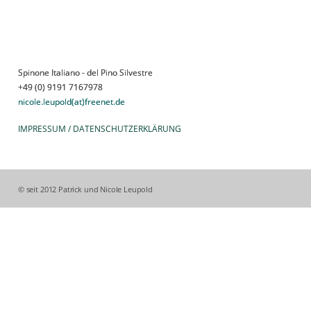
Spinone Italiano - del Pino Silvestre
Spinone Italiano - del Pino Silvestre
+49 (0) 9191 7167978
+49 (0) 9191 7167978
nicole.leupold(at)freenet.de
nicole.leupold(at)freenet.de
IMPRESSUM 
/ 
DATENSCHUTZERKLÄRU
NG
© seit 2012 Patrick und Nicole Leupold 